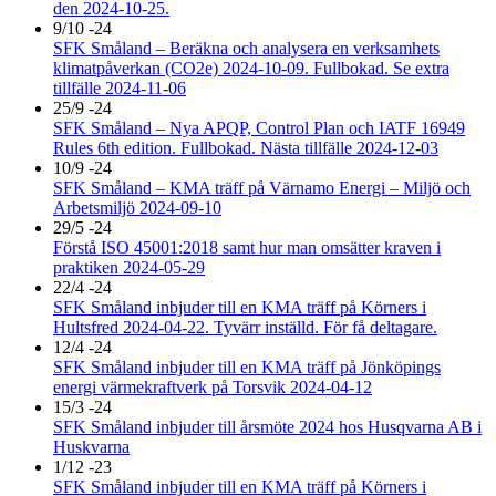
den 2024-10-25.
9/10 -24
SFK Småland – Beräkna och analysera en verksamhets
klimatpåverkan (CO2e) 2024-10-09. Fullbokad. Se extra
tillfälle 2024-11-06
25/9 -24
SFK Småland – Nya APQP, Control Plan och IATF 16949
Rules 6th edition. Fullbokad. Nästa tillfälle 2024-12-03
10/9 -24
SFK Småland – KMA träff på Värnamo Energi – Miljö och
Arbetsmiljö 2024-09-10
29/5 -24
Förstå ISO 45001:2018 samt hur man omsätter kraven i
praktiken 2024-05-29
22/4 -24
SFK Småland inbjuder till en KMA träff på Körners i
Hultsfred 2024-04-22. Tyvärr inställd. För få deltagare.
12/4 -24
SFK Småland inbjuder till en KMA träff på Jönköpings
energi värmekraftverk på Torsvik 2024-04-12
15/3 -24
SFK Småland inbjuder till årsmöte 2024 hos Husqvarna AB i
Huskvarna
1/12 -23
SFK Småland inbjuder till en KMA träff på Körners i