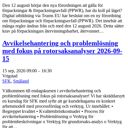
Den 12 augusti börjar den nya förordningen att gälla för
förpackningar & förpackningsavfall (PPWR), har du koll på läget?
Digital utbildning via Teams EU har beslutat om en ny förordning
om förpackningar och förpackningsavfall (PPWR). Det innebär att
många regler ändras från och med den 12 augusti 2026. Detta sätter
krav på förpackningars återvinningsbarhet, återvunnet…
Avvikelsehantering och problemlösning
med fokus på rotorsaksanalyser 2026-09-
15
15 sep, 2026 09:00
–
16:30
Vrigstad
SFK
,
Småland
Välkommen till endagskursen i avvikelsehantering och
problemlösning med fokus på rotorsaksanalyser! Vi har skräddarsytt
en kursdag för SFK med syfte att ge kursdeltagarna en konkret
arbetsmodell med processförslag och verktyg. Ur innehållet: •
Begreppet kvalitet • Kvalitetsbristkostnader • Process för
avvikelsehantering • Problemlösning o Verktyg för
problembeskrivningar o Verktyg för grundorsaks-analys o Verktyg
för att…