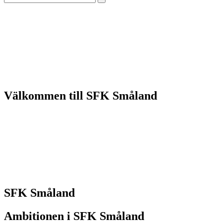
mobile
mobile
menu
menu
Välkommen till SFK Småland
SFK Småland
Ambitionen i SFK Småland