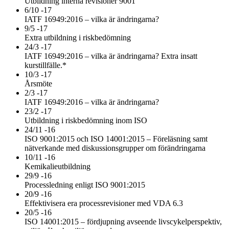
Utbildning interna revisioner 9001
6/10 -17
IATF 16949:2016 – vilka är ändringarna?
9/5 -17
Extra utbildning i riskbedömning
24/3 -17
IATF 16949:2016 – vilka är ändringarna? Extra insatt
kurstillfälle.*
10/3 -17
Årsmöte
2/3 -17
IATF 16949:2016 – vilka är ändringarna?
23/2 -17
Utbildning i riskbedömning inom ISO
24/11 -16
ISO 9001:2015 och ISO 14001:2015 – Föreläsning samt
nätverkande med diskussionsgrupper om förändringarna
10/11 -16
Kemikalieutbildning
29/9 -16
Processledning enligt ISO 9001:2015
20/9 -16
Effektivisera era processrevisioner med VDA 6.3
20/5 -16
ISO 14001:2015 – fördjupning avseende livscykelperspektiv,