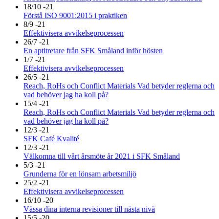
18/10 -21
Förstå ISO 9001:2015 i praktiken
8/9 -21
Effektivisera avvikelseprocessen
26/7 -21
En aptitretare från SFK Småland inför hösten
1/7 -21
Effektivisera avvikelseprocessen
26/5 -21
Reach, RoHs och Conflict Materials Vad betyder reglerna och
vad behöver jag ha koll på?
15/4 -21
Reach, RoHs och Conflict Materials Vad betyder reglerna och
vad behöver jag ha koll på?
12/3 -21
SFK Café Kvalité
12/3 -21
Välkomna till vårt årsmöte år 2021 i SFK Småland
5/3 -21
Grunderna för en lönsam arbetsmiljö
25/2 -21
Effektivisera avvikelseprocessen
16/10 -20
Vässa dina interna revisioner till nästa nivå
15/5 -20