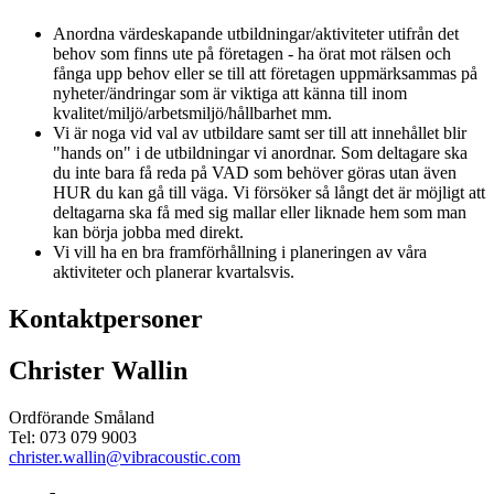
Anordna värdeskapande utbildningar/aktiviteter utifrån det
behov som finns ute på företagen - ha örat mot rälsen och
fånga upp behov eller se till att företagen uppmärksammas på
nyheter/ändringar som är viktiga att känna till inom
kvalitet/miljö/arbetsmiljö/hållbarhet mm.
Vi är noga vid val av utbildare samt ser till att innehållet blir
"hands on" i de utbildningar vi anordnar. Som deltagare ska
du inte bara få reda på VAD som behöver göras utan även
HUR du kan gå till väga. Vi försöker så långt det är möjligt att
deltagarna ska få med sig mallar eller liknade hem som man
kan börja jobba med direkt.
Vi vill ha en bra framförhållning i planeringen av våra
aktiviteter och planerar kvartalsvis.
Kontaktpersoner
Christer Wallin
Ordförande Småland
Tel: 073 079 9003
christer.wallin@vibracoustic.com