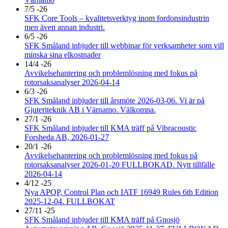
7/5 -26
SFK Core Tools – kvalitetsverktyg inom fordonsindustrin
men även annan industri.
6/5 -26
SFK Småland inbjuder till webbinar för verksamheter som vill
minska sina elkostnader
14/4 -26
Avvikelsehantering och problemlösning med fokus på
rotorsaksanalyser 2026-04-14
6/3 -26
SFK Småland inbjuder till årsmöte 2026-03-06. Vi är på
Gjuteriteknik AB i Värnamo. Välkomna.
27/1 -26
SFK Småland inbjuder till KMA träff på Vibracoustic
Forsheda AB, 2026-01-27
20/1 -26
Avvikelsehantering och problemlösning med fokus på
rotorsaksanalyser 2026-01-20 FULLBOKAD. Nytt tillfälle
2026-04-14
4/12 -25
Nya APQP, Control Plan och IATF 16949 Rules 6th Edition
2025-12-04. FULLBOKAT
27/11 -25
SFK Småland inbjuder till KMA träff på Gnosjö