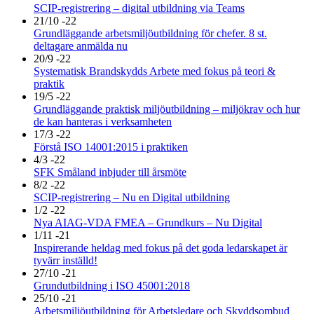
SCIP-registrering – digital utbildning via Teams
21/10 -22
Grundläggande arbetsmiljöutbildning för chefer. 8 st.
deltagare anmälda nu
20/9 -22
Systematisk Brandskydds Arbete med fokus på teori &
praktik
19/5 -22
Grundläggande praktisk miljöutbildning – miljökrav och hur
de kan hanteras i verksamheten
17/3 -22
Förstå ISO 14001:2015 i praktiken
4/3 -22
SFK Småland inbjuder till årsmöte
8/2 -22
SCIP-registrering – Nu en Digital utbildning
1/2 -22
Nya AIAG-VDA FMEA – Grundkurs – Nu Digital
1/11 -21
Inspirerande heldag med fokus på det goda ledarskapet är
tyvärr inställd!
27/10 -21
Grundutbildning i ISO 45001:2018
25/10 -21
Arbetsmiljöutbildning för Arbetsledare och Skyddsombud