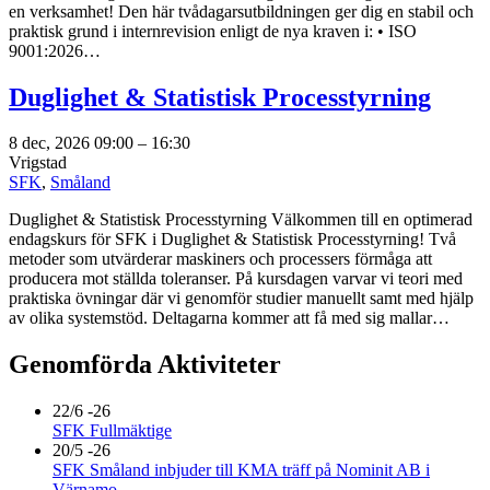
en verksamhet! Den här tvådagarsutbildningen ger dig en stabil och
praktisk grund i internrevision enligt de nya kraven i: • ISO
9001:2026…
Duglighet & Statistisk Processtyrning
8 dec, 2026 09:00
–
16:30
Vrigstad
SFK
,
Småland
Duglighet & Statistisk Processtyrning Välkommen till en optimerad
endagskurs för SFK i Duglighet & Statistisk Processtyrning! Två
metoder som utvärderar maskiners och processers förmåga att
producera mot ställda toleranser. På kursdagen varvar vi teori med
praktiska övningar där vi genomför studier manuellt samt med hjälp
av olika systemstöd. Deltagarna kommer att få med sig mallar…
Genomförda Aktiviteter
22/6 -26
SFK Fullmäktige
20/5 -26
SFK Småland inbjuder till KMA träff på Nominit AB i
Värnamo