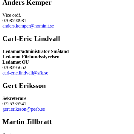
Anders Kemper
Vice ordf.
0708590981
anders.kemper@nominit.se
Carl-Eric Lindvall
Ledamot/administratör Småland
Ledamot Förbundsstyrelsen
Ledamot OU
0708395652
carl-eric.lindvall@sfk.se
Gert Eriksson
Sekreterare
0725335541
gert.eriksson@peab.se
Martin Jillbratt