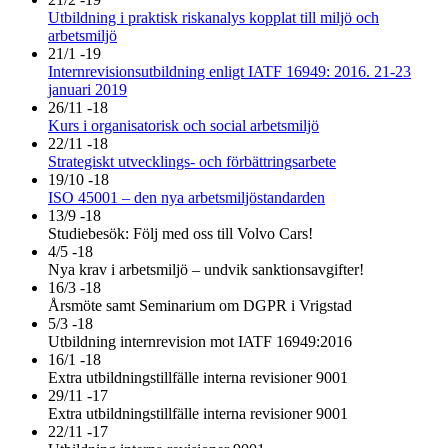
Utbildning i praktisk riskanalys kopplat till miljö och
arbetsmiljö
21/1 -19
Internrevisionsutbildning enligt IATF 16949: 2016. 21-23
januari 2019
26/11 -18
Kurs i organisatorisk och social arbetsmiljö
22/11 -18
Strategiskt utvecklings- och förbättringsarbete
19/10 -18
ISO 45001 – den nya arbetsmiljöstandarden
13/9 -18
Studiebesök: Följ med oss till Volvo Cars!
4/5 -18
Nya krav i arbetsmiljö – undvik sanktionsavgifter!
16/3 -18
Årsmöte samt Seminarium om DGPR i Vrigstad
5/3 -18
Utbildning internrevision mot IATF 16949:2016
16/1 -18
Extra utbildningstillfälle interna revisioner 9001
29/11 -17
Extra utbildningstillfälle interna revisioner 9001
22/11 -17