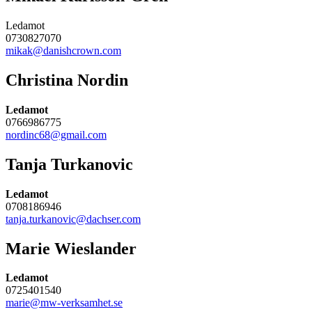
Ledamot
0730827070
mikak@danishcrown.com
Christina Nordin
Ledamot
0766986775
nordinc68@gmail.com
Tanja Turkanovic
Ledamot
0708186946
tanja.turkanovic@dachser.com
Marie Wieslander
Ledamot
0725401540
marie@mw-verksamhet.se