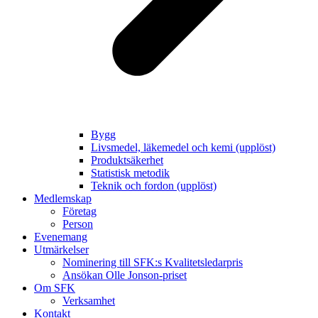
Bygg
Livsmedel, läkemedel och kemi (upplöst)
Produktsäkerhet
Statistisk metodik
Teknik och fordon (upplöst)
Medlemskap
Företag
Person
Evenemang
Utmärkelser
Nominering till SFK:s Kvalitetsledarpris
Ansökan Olle Jonson-priset
Om SFK
Verksamhet
Kontakt