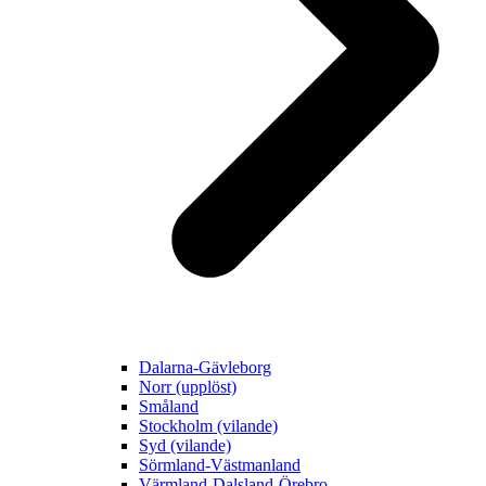
Dalarna-Gävleborg
Norr (upplöst)
Småland
Stockholm (vilande)
Syd (vilande)
Sörmland-Västmanland
Värmland-Dalsland-Örebro