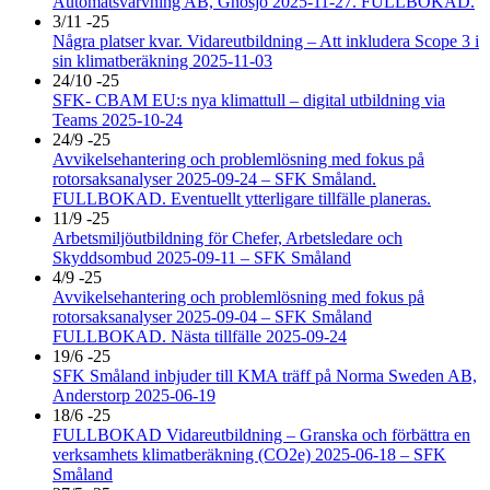
Automatsvarvning AB, Gnosjö 2025-11-27. FULLBOKAD.
3/11 -25
Några platser kvar. Vidareutbildning – Att inkludera Scope 3 i
sin klimatberäkning 2025-11-03
24/10 -25
SFK- CBAM EU:s nya klimattull – digital utbildning via
Teams 2025-10-24
24/9 -25
Avvikelsehantering och problemlösning med fokus på
rotorsaksanalyser 2025-09-24 – SFK Småland.
FULLBOKAD. Eventuellt ytterligare tillfälle planeras.
11/9 -25
Arbetsmiljöutbildning för Chefer, Arbetsledare och
Skyddsombud 2025-09-11 – SFK Småland
4/9 -25
Avvikelsehantering och problemlösning med fokus på
rotorsaksanalyser 2025-09-04 – SFK Småland
FULLBOKAD. Nästa tillfälle 2025-09-24
19/6 -25
SFK Småland inbjuder till KMA träff på Norma Sweden AB,
Anderstorp 2025-06-19
18/6 -25
FULLBOKAD Vidareutbildning – Granska och förbättra en
verksamhets klimatberäkning (CO2e) 2025-06-18 – SFK
Småland