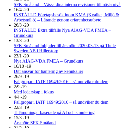
SFK Småland – Vässa dina interna revisioner till nästa nivå
16/4 -20
INSTÄLLD Företagsbesök inom KMA (Kvalitet, Miljö &
Arbetsmiljö) – Lärande genom erfarenhetsutbyte
26/3 -20
INSTÄLLD Extra tillfälle Nya AIAG-VDA FMEA –
Grundkurs
13/3 -20
SFK Småland Inbjuder till årsmöte 2020-03-13 på Thule
Sweden AB i Hillerstorp
23/1 -20
Nya AIAG-VDA FMEA – Grundkurs
16/10 -19
Ditt ansvar för hantering av kemikalier
26/9 -19
Fallgropar i IATF 16949:2016 – så undviker du dem
2/9 -19
Med ledarskap i fokus
4/4 -19
Fallgropar i IATF 16949:2016 – så undviker du dem
22/3 -19
Tillämpningar baserade på AI och simulering
15/3 -19
Årsmöte SFK Småland
21/2 -19