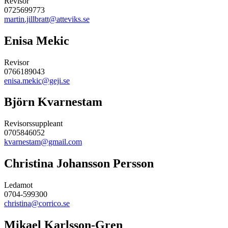
Revisor
0725699773
martin.jillbratt@atteviks.se
Enisa Mekic
Revisor
0766189043
enisa.mekic@geji.se
Björn Kvarnestam
Revisorssuppleant
0705846052
kvarnestam@gmail.com
Christina Johansson Persson
Ledamot
0704-599300
christina@corrico.se
Mikael Karlsson-Gren