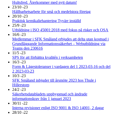
Hultsfred. Återkommer med nytt datum!
23/10 -23
Hållbarhetsarbete för små och medelstora företag
20/10 -23
Praktisk kemikaliehantering Tyvärr inställd
25/9 -23
Utbildning i ISO 45001:2018 med fokus på risker och OSA
16/6 -23
Medlemmar i SFK Småland erbjudes att delta utan kostnad i
Grundläggande Informationssäkerhet – Webutbildning via
Teams den 230616
11/5 -23
SPS för att förbättra kvalitén i verksamheten
16/3 -23
Form & Lägestoleranser i vardagen del 1 2023-03-16 och del
2 2023-03-23
10/3 -23
SFK Småland inbjuder till årsmöte 2023 hos Thule i
Hillerstorp
24/2 -23
Säkerhetsdatabladets uppbyggnad och ändrade
informationskrav från 1 januari 2023
30/11 -22
Interna revisioner enligt ISO 9001 & ISO 14001, 2 dagar
28/10 -22