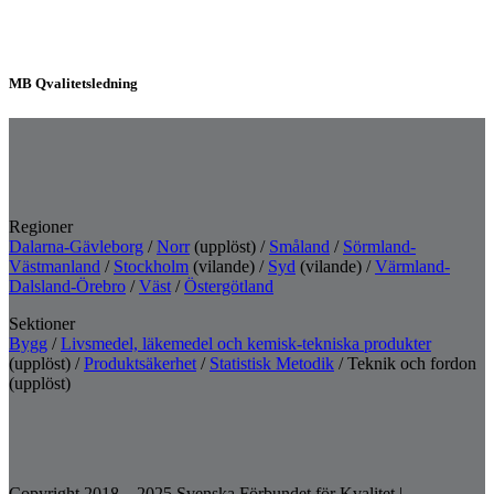
MB Qvalitetsledning
Regioner
Dalarna-Gävleborg
/
Norr
(upplöst) /
Småland
/
Sörmland-
Västmanland
/
Stockholm
(vilande) /
Syd
(vilande) /
Värmland-
Dalsland-Örebro
/
Väst
/
Östergötland
Sektioner
Bygg
/
Livsmedel, läkemedel och kemisk-tekniska produkter
(upplöst) /
Produktsäkerhet
/
Statistisk Metodik
/ Teknik och fordon
(upplöst)
Copyright 2018 – 2025 Svenska Förbundet för Kvalitet
|