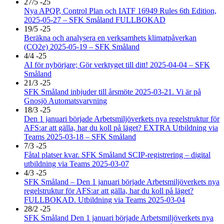
27/5 -25
Nya APQP, Control Plan och IATF 16949 Rules 6th Edition,
2025-05-27 – SFK Småland FULLBOKAD
19/5 -25
Beräkna och analysera en verksamhets klimatpåverkan
(CO2e) 2025-05-19 – SFK Småland
4/4 -25
AI för nybörjare; Gör verktyget till ditt! 2025-04-04 – SFK
Småland
21/3 -25
SFK Småland inbjuder till årsmöte 2025-03-21. Vi är på
Gnosjö Automatsvarvning
18/3 -25
Den 1 januari började Arbetsmiljöverkets nya regelstruktur för
AFS:ar att gälla, har du koll på läget? EXTRA Utbildning via
Teams 2025-03-18 – SFK Småland
7/3 -25
Fåtal platser kvar. SFK Småland SCIP-registrering – digital
utbildning via Teams 2025-03-07
4/3 -25
SFK Småland – Den 1 januari började Arbetsmiljöverkets nya
regelstruktur för AFS:ar att gälla, har du koll på läget?
FULLBOKAD. Utbildning via Teams 2025-03-04
28/2 -25
SFK Småland Den 1 januari började Arbetsmiljöverkets nya