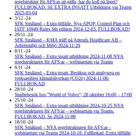
regelstruktur för AFS:ar att gälla, har du koll på läget?
FULLBOKAD. SE EXTRA INSATT Utbildning via Teams
2025-03-04
3/12 -24
SFK Småland – Extra tillfälle. Nya APQP, Control Plan och
IATF 16949 Rules 6th edition 2024-12-03. FULLBOKAD!
29/11 -24
SFK Småland – KMA träff på Attends Healthcare AB –
Arbetsmiljö och Miljö 2024-11-29
8/11 -24
SFK Småland – Extra insatt utbildning 2024-11-08 NYA
regelstrukturen för AFS:ar – webinarium via Teams
6/11 -24
SFK Småland – Extra insatt. Beräkna och analysera en
verksamhets klimatpåverkan (CO2e) 2024-11-06.
FULLBOKAD
28/10 -24
Studiebesök hos ”World of Volvo”; 28 oktober 16:00 – 17:00
25/10 -24
SFK Småland – Extra insatt utbildning 2024-10-25 NYA
regelstrukturen för AFS:ar – webinarium via Teams.
FULLBOKAD. Se 2024-11-08
18/10 -24
SFK Småland – NYA regelstrukturen för AFS:ar –
webinarium via Teams 2024-10-18. Fullbokad. Extra tillfälle