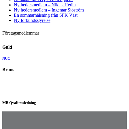
Ny hedersmedlem – Niklas Hedin
Ny hedersmedlem – Ingemar Sjöström
En sommarhälsning från SFK Väst
Ny förbundsstyrelse
Företagsmedlemmar
Guld
NCC
Brons
MB Qvalitetsledning