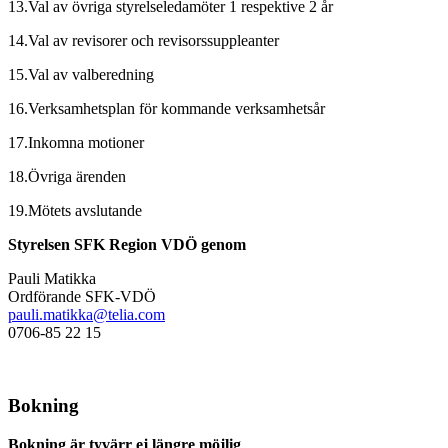
13.Val av övriga styrelseledamöter 1 respektive 2 år
14.Val av revisorer och revisorssuppleanter
15.Val av valberedning
16.Verksamhetsplan för kommande verksamhetsår
17.Inkomna motioner
18.Övriga ärenden
19.Mötets avslutande
Styrelsen SFK Region VDÖ genom
Pauli Matikka
Ordförande SFK-VDÖ
pauli.matikka@telia.com
0706-85 22 15
Bokning
Bokning är tyvärr ej längre möjlig