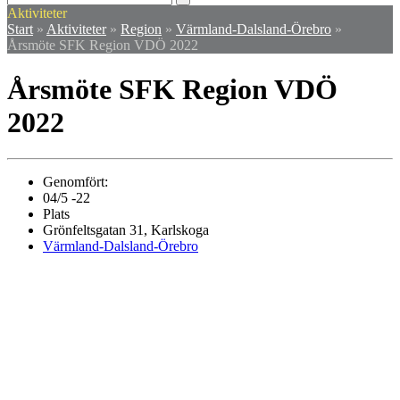
mobile
mobile
Aktiviteter
menu
menu
Start
»
Aktiviteter
»
Region
»
Värmland-Dalsland-Örebro
»
Årsmöte SFK Region VDÖ 2022
Årsmöte SFK Region VDÖ
2022
Genomfört:
04/5 -22
Plats
Grönfeltsgatan 31, Karlskoga
Värmland-Dalsland-Örebro