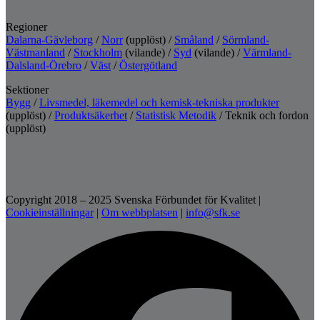
Regioner
Dalarna-Gävleborg
/
Norr
(upplöst) /
Småland
/
Sörmland-
Västmanland
/
Stockholm
(vilande) /
Syd
(vilande) /
Värmland-
Dalsland-Örebro
/
Väst
/
Östergötland
Sektioner
Bygg
/
Livsmedel, läkemedel och kemisk-tekniska produkter
(upplöst) /
Produktsäkerhet
/
Statistisk Metodik
/ Teknik och fordon
(upplöst)
Copyright 2018 – 2025 Svenska Förbundet för Kvalitet
|
Cookieinställningar
|
Om webbplatsen
|
info@sfk.se