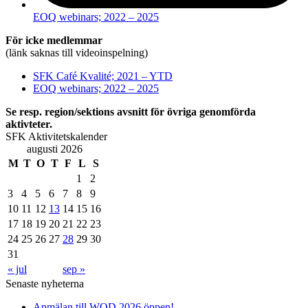
EOQ webinars; 2022 – 2025
För icke medlemmar
(länk saknas till videoinspelning)
SFK Café Kvalité; 2021 – YTD
EOQ webinars; 2022 – 2025
Se resp. region/sektions avsnitt för övriga genomförda
aktivteter.
SFK Aktivitetskalender
augusti 2026
M
T
O
T
F
L
S
1
2
3
4
5
6
7
8
9
10
11
12
13
14
15
16
17
18
19
20
21
22
23
24
25
26
27
28
29
30
31
« jul
sep »
Senaste nyheterna
Anmälan till WQD 2026 öppen!