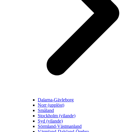
Dalarna-Gävleborg
Norr (upplöst)
Småland
Stockholm (vilande)
Syd (vilande)
Sörmland-Västmanland
Värmland-Dalsland-Örebro