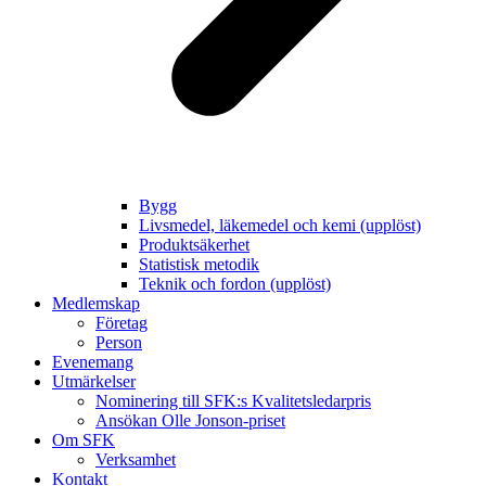
Bygg
Livsmedel, läkemedel och kemi (upplöst)
Produktsäkerhet
Statistisk metodik
Teknik och fordon (upplöst)
Medlemskap
Företag
Person
Evenemang
Utmärkelser
Nominering till SFK:s Kvalitetsledarpris
Ansökan Olle Jonson-priset
Om SFK
Verksamhet
Kontakt