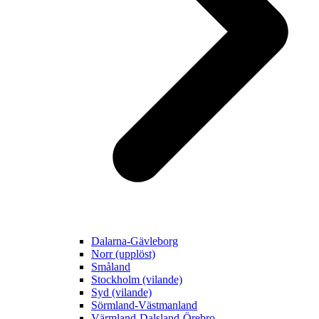
Dalarna-Gävleborg
Norr (upplöst)
Småland
Stockholm (vilande)
Syd (vilande)
Sörmland-Västmanland
Värmland-Dalsland-Örebro