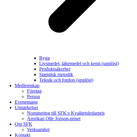
Bygg
Livsmedel, läkemedel och kemi (upplöst)
Produktsäkerhet
Statistisk metodik
Teknik och fordon (upplöst)
Medlemskap
Företag
Person
Evenemang
Utmärkelser
Nominering till SFK:s Kvalitetsledarpris
Ansökan Olle Jonson-priset
Om SFK
Verksamhet
Kontakt