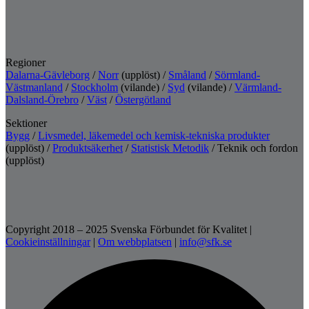
Regioner
Dalarna-Gävleborg
/
Norr
(upplöst) /
Småland
/
Sörmland-
Västmanland
/
Stockholm
(vilande) /
Syd
(vilande) /
Värmland-
Dalsland-Örebro
/
Väst
/
Östergötland
Sektioner
Bygg
/
Livsmedel, läkemedel och kemisk-tekniska produkter
(upplöst) /
Produktsäkerhet
/
Statistisk Metodik
/ Teknik och fordon
(upplöst)
Copyright 2018 – 2025 Svenska Förbundet för Kvalitet
|
Cookieinställningar
|
Om webbplatsen
|
info@sfk.se