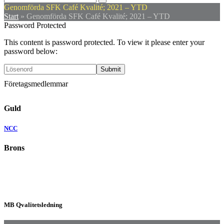
mobile
mobile
Genomförda SFK Café Kvalité; 2021 – YTD
menu
menu
Start
»
Genomförda SFK Café Kvalité; 2021 – YTD
Password Protected
This content is password protected. To view it please enter your
password below:
Företagsmedlemmar
Guld
NCC
Brons
MB Qvalitetsledning