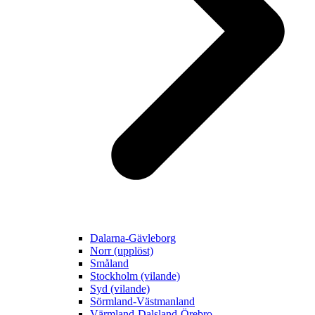
Dalarna-Gävleborg
Norr (upplöst)
Småland
Stockholm (vilande)
Syd (vilande)
Sörmland-Västmanland
Värmland-Dalsland-Örebro