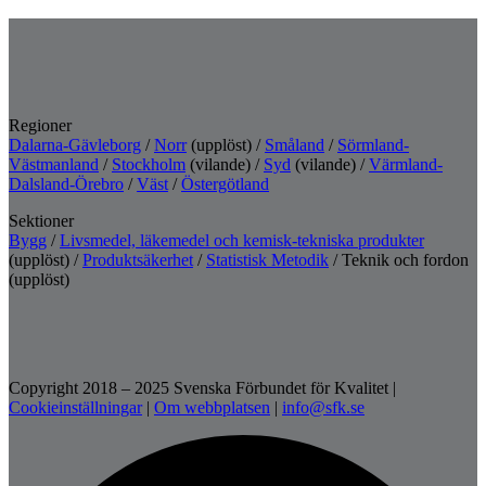
Regioner
Dalarna-Gävleborg
/
Norr
(upplöst) /
Småland
/
Sörmland-
Västmanland
/
Stockholm
(vilande) /
Syd
(vilande) /
Värmland-
Dalsland-Örebro
/
Väst
/
Östergötland
Sektioner
Bygg
/
Livsmedel, läkemedel och kemisk-tekniska produkter
(upplöst) /
Produktsäkerhet
/
Statistisk Metodik
/ Teknik och fordon
(upplöst)
Copyright 2018 – 2025 Svenska Förbundet för Kvalitet
|
Cookieinställningar
|
Om webbplatsen
|
info@sfk.se