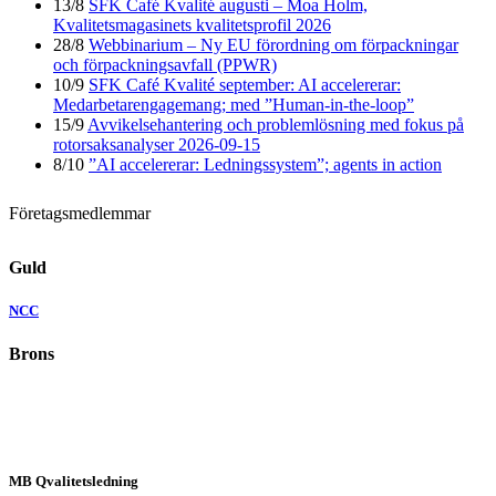
13/8
SFK Café Kvalité augusti – Moa Holm,
Kvalitetsmagasinets kvalitetsprofil 2026
28/8
Webbinarium – Ny EU förordning om förpackningar
och förpackningsavfall (PPWR)
10/9
SFK Café Kvalité september: AI accelererar:
Medarbetarengagemang; med ”Human-in-the-loop”
15/9
Avvikelsehantering och problemlösning med fokus på
rotorsaksanalyser 2026-09-15
8/10
”AI accelererar: Ledningssystem”; agents in action
Företagsmedlemmar
Guld
NCC
Brons
MB Qvalitetsledning