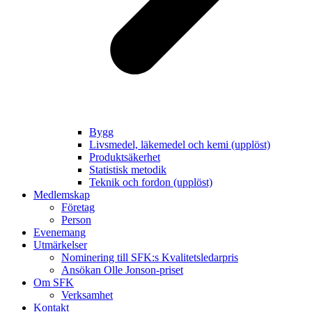
Bygg
Livsmedel, läkemedel och kemi (upplöst)
Produktsäkerhet
Statistisk metodik
Teknik och fordon (upplöst)
Medlemskap
Företag
Person
Evenemang
Utmärkelser
Nominering till SFK:s Kvalitetsledarpris
Ansökan Olle Jonson-priset
Om SFK
Verksamhet
Kontakt