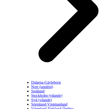
Dalarna-Gävleborg
Norr (upplöst)
Småland
Stockholm (vilande)
Syd (vilande)
Sörmland-Västmanland
Värmland-Dalsland-Örebro