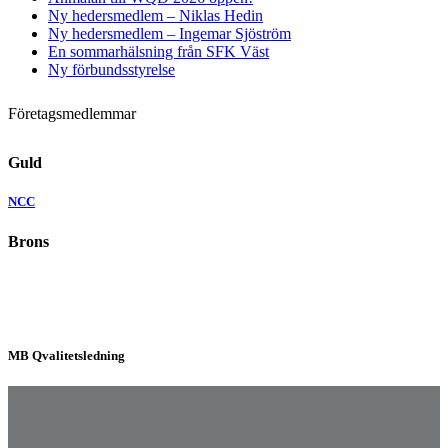
Ny hedersmedlem – Niklas Hedin
Ny hedersmedlem – Ingemar Sjöström
En sommarhälsning från SFK Väst
Ny förbundsstyrelse
Företagsmedlemmar
Guld
NCC
Brons
MB Qvalitetsledning