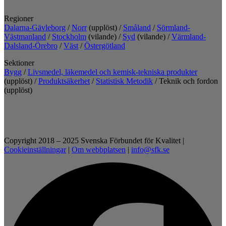
Regioner
Dalarna-Gävleborg
/
Norr
(upplöst) /
Småland
/
Sörmland-
Västmanland
/
Stockholm
(vilande) /
Syd
(vilande) /
Värmland-
Dalsland-Örebro
/
Väst
/
Östergötland
Sektioner
Bygg
/
Livsmedel, läkemedel och kemisk-tekniska produkter
(upplöst) /
Produktsäkerhet
/
Statistisk Metodik
/ Teknik och fordon
(upplöst)
Copyright 2018 – 2025 Svenska Förbundet för Kvalitet
|
Cookieinställningar
|
Om webbplatsen
|
info@sfk.se