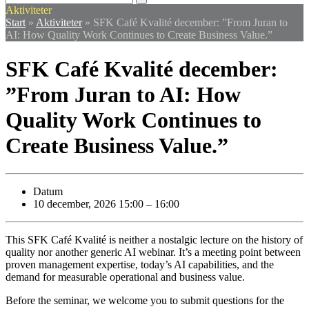
mobile
mobile
Aktiviteter
menu
menu
Start
»
Aktiviteter
»
SFK Café Kvalité december: ”From Juran to
AI: How Quality Work Continues to Create Business Value.”
SFK Café Kvalité december:
”From Juran to AI: How
Quality Work Continues to
Create Business Value.”
Datum
10 december, 2026 15:00
–
16:00
This SFK Café Kvalité is neither a nostalgic lecture on the history of
quality nor another generic AI webinar. It’s a meeting point between
proven management expertise, today’s AI capabilities, and the
demand for measurable operational and business value.
Before the seminar, we welcome you to submit questions for the