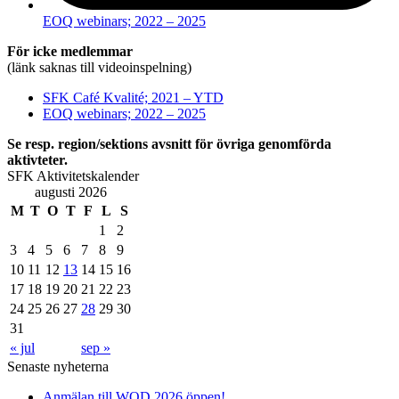
EOQ webinars; 2022 – 2025
För icke medlemmar
(länk saknas till videoinspelning)
SFK Café Kvalité; 2021 – YTD
EOQ webinars; 2022 – 2025
Se resp. region/sektions avsnitt för övriga genomförda
aktivteter.
SFK Aktivitetskalender
augusti 2026
M
T
O
T
F
L
S
1
2
3
4
5
6
7
8
9
10
11
12
13
14
15
16
17
18
19
20
21
22
23
24
25
26
27
28
29
30
31
« jul
sep »
Senaste nyheterna
Anmälan till WQD 2026 öppen!