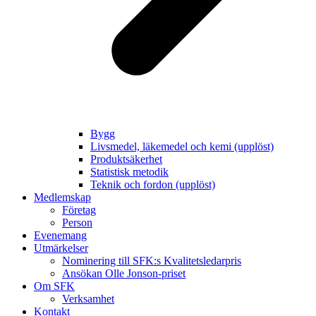
Bygg
Livsmedel, läkemedel och kemi (upplöst)
Produktsäkerhet
Statistisk metodik
Teknik och fordon (upplöst)
Medlemskap
Företag
Person
Evenemang
Utmärkelser
Nominering till SFK:s Kvalitetsledarpris
Ansökan Olle Jonson-priset
Om SFK
Verksamhet
Kontakt