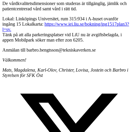
De vårdkvalitetsdimensioner som studeras är tillgänglig, jämlik och
patientcentrerad vård samt vård i rätt tid.
Lokal: Linköpings Universitet, rum 315:934 i A-huset ovanför
ingång 15 Lokalkarta:
https://www.iei.liu.se/bokning/ing1517plan3?
l=sv.
Tänk på att alla parkeringsplatser vid LiU nu är avgiftsbelagda, i
appen Mobilpark söker man efter zon 6205.
Anmälan till barbro.bengtsson@tekniskaverken.se
Välkommen!
Mats, Magdalena, Karl-Olov, Christer, Lovisa, Jostein och Barbro i
Styrelsen för SFK Öst