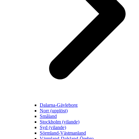
Dalarna-Gävleborg
Norr (upplöst)
Småland
Stockholm (vilande)
Syd (vilande)
Sörmland-Västmanland
Värmland-Dalsland-Örebro