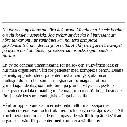
Nu får vi en ny chans att höra doktorand Magdalena Smeds berätta
om sitt forskningsprojekt. Jag tycker att det ska bli intressant att
höra tankar om hur samhället kan hantera komplexa
sjukdomstillstånd – det rör ju oss alla. Att få ytterligare ett exempel
på nyttan med att tänka i processer känns också spännande. /
Barbro
En av de centrala utmaningarna för hälso- och sjukvården idag är
hur man organiserar vård för patienter med komplexa behov. Denna
patientgrupp inkluderar patienter med allvarliga sjukdomar,
multisjukdomar eller som har begränsad förmåga att utföra
grundläggande dagliga funktioner på grund av fysiska, psykiska
eller psykosociala utmaningar. Denna grupp medför höga kostnader
för sjukvården samt, vanligtvis, dåliga hälsoutfall.
Vårdförlopp används alltmer internationellt för att skapa mer
patientcentrerad vård och strukturera och designa vårdprocesser. Att
kombinera standardiserade och anpassade vårdförlopp är ett sätt att
organisera vård för patienter med komplexa vårdbehov.