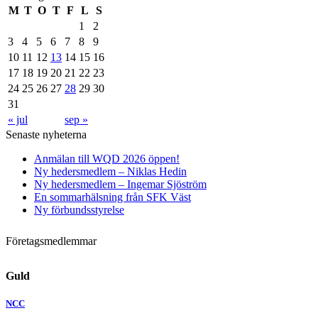
M
T
O
T
F
L
S
1
2
3
4
5
6
7
8
9
10
11
12
13
14
15
16
17
18
19
20
21
22
23
24
25
26
27
28
29
30
31
« jul
sep »
Senaste nyheterna
Anmälan till WQD 2026 öppen!
Ny hedersmedlem – Niklas Hedin
Ny hedersmedlem – Ingemar Sjöström
En sommarhälsning från SFK Väst
Ny förbundsstyrelse
Företagsmedlemmar
Guld
NCC