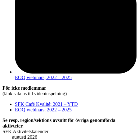
EOQ webinars; 2022 – 2025
För icke medlemmar
(länk saknas till videoinspelning)
SFK Café Kvalité; 2021 – YTD
EOQ webinars; 2022 – 2025
Se resp. region/sektions avsnitt för övriga genomförda
aktivteter.
SFK Aktivitetskalender
augusti 2026