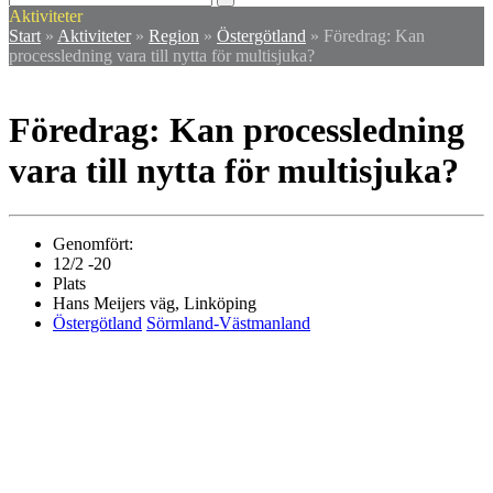
mobile
mobile
Aktiviteter
menu
menu
Start
»
Aktiviteter
»
Region
»
Östergötland
»
Föredrag: Kan
processledning vara till nytta för multisjuka?
Föredrag: Kan processledning
vara till nytta för multisjuka?
Genomfört:
12/2 -20
Plats
Hans Meijers väg, Linköping
Östergötland
Sörmland-Västmanland