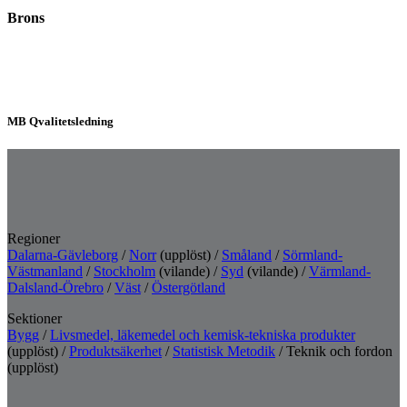
Brons
MB Qvalitetsledning
Regioner
Dalarna-Gävleborg
/
Norr
(upplöst) /
Småland
/
Sörmland-
Västmanland
/
Stockholm
(vilande) /
Syd
(vilande) /
Värmland-
Dalsland-Örebro
/
Väst
/
Östergötland
Sektioner
Bygg
/
Livsmedel, läkemedel och kemisk-tekniska produkter
(upplöst) /
Produktsäkerhet
/
Statistisk Metodik
/ Teknik och fordon
(upplöst)