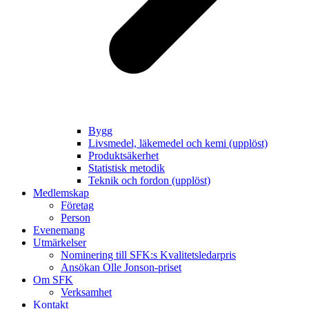
Bygg
Livsmedel, läkemedel och kemi (upplöst)
Produktsäkerhet
Statistisk metodik
Teknik och fordon (upplöst)
Medlemskap
Företag
Person
Evenemang
Utmärkelser
Nominering till SFK:s Kvalitetsledarpris
Ansökan Olle Jonson-priset
Om SFK
Verksamhet
Kontakt