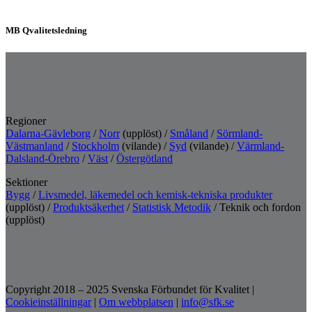
MB Qvalitetsledning
Regioner
Dalarna-Gävleborg
/
Norr
(upplöst) /
Småland
/
Sörmland-
Västmanland
/
Stockholm
(vilande) /
Syd
(vilande) /
Värmland-
Dalsland-Örebro
/
Väst
/
Östergötland
Sektioner
Bygg
/
Livsmedel, läkemedel och kemisk-tekniska produkter
(upplöst) /
Produktsäkerhet
/
Statistisk Metodik
/ Teknik och fordon
(upplöst)
Copyright 2018 – 2025 Svenska Förbundet för Kvalitet
|
Cookieinställningar
|
Om webbplatsen
|
info@sfk.se