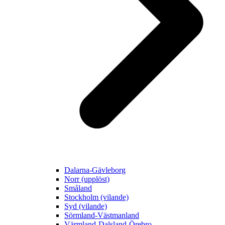
Dalarna-Gävleborg
Norr (upplöst)
Småland
Stockholm (vilande)
Syd (vilande)
Sörmland-Västmanland
Värmland-Dalsland-Örebro