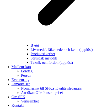
Bygg
Livsmedel, läkemedel och kemi (upplöst)
Produktsäkerhet
Statistisk metodik
Teknik och fordon (upplöst)
Medlemskap
Företag
Person
Evenemang
Utmärkelser
Nominering till SFK:s Kvalitetsledarpris
Ansökan Olle Jonson-priset
Om SFK
Verksamhet
Kontakt