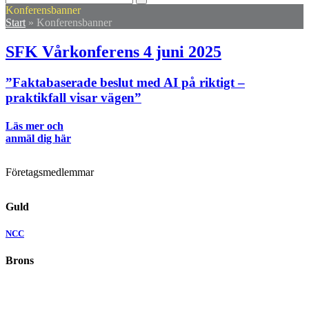
mobile
mobile
Konferensbanner
menu
menu
Start
»
Konferensbanner
SFK Vårkonferens 4 juni 2025
”Faktabaserade beslut med AI på riktigt –
praktikfall visar vägen”
Läs mer och
anmäl dig här
Företagsmedlemmar
Guld
NCC
Brons